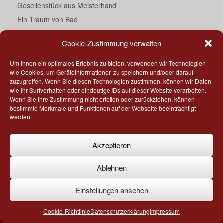
Gesellenstück aus Meisterhand
Ein Traum von Bad
Darth Vader’s Essecke
Cookie-Zustimmung verwalten
Küche meets Corian®
„Geschmackssache“
Um Ihnen ein optimales Erlebnis zu bieten, verwenden wir Technologien
wie Cookies, um Geräteinformationen zu speichern und/oder darauf
Ihr direkter Draht
zuzugreifen. Wenn Sie diesen Technologien zustimmen, können wir Daten
Tiny kitchen – Part 2
wie Ihr Surfverhalten oder eindeutige IDs auf dieser Website verarbeiten.
Wenn Sie Ihre Zustimmung nicht erteilen oder zurückziehen, können
Bad – rundum neu
bestimmte Merkmale und Funktionen auf der Webseite beeinträchtigt
werden.
Akzeptieren
Copyright by Möbel Wolf GmbH I Telefon +49 21 82 - 82 78 951
Ablehnen
Ein Theme von
SiteOrigin
Einstellungen ansehen
Cookie-Richtlinie
Datenschutzerklärung
Impressum