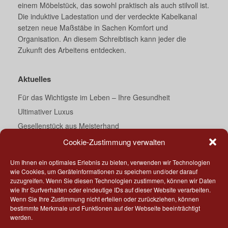
einem Möbelstück, das sowohl praktisch als auch stilvoll ist.
Die induktive Ladestation und der verdeckte Kabelkanal
setzen neue Maßstäbe in Sachen Komfort und
Organisation. An diesem Schreibtisch kann jeder die
Zukunft des Arbeitens entdecken.
Aktuelles
Für das Wichtigste im Leben – Ihre Gesundheit
Ultimativer Luxus
Gesellenstück aus Meisterhand
Ein Traum von Bad
Cookie-Zustimmung verwalten
Darth Vader’s Essecke
Um Ihnen ein optimales Erlebnis zu bieten, verwenden wir Technologien
Küche meets Corian®
wie Cookies, um Geräteinformationen zu speichern und/oder darauf
zuzugreifen. Wenn Sie diesen Technologien zustimmen, können wir Daten
„Geschmackssache“
wie Ihr Surfverhalten oder eindeutige IDs auf dieser Website verarbeiten.
Ihr direkter Draht
Wenn Sie Ihre Zustimmung nicht erteilen oder zurückziehen, können
bestimmte Merkmale und Funktionen auf der Webseite beeinträchtigt
Tiny kitchen – Part 2
werden.
Bad – rundum neu