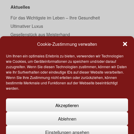
Aktuelles
Für das Wichtigste im Leben – Ihre Gesundheit
Ultimativer Luxus
Gesellenstück aus Meisterhand
Ein Traum von Bad
Cookie-Zustimmung verwalten
Darth Vader’s Essecke
Um Ihnen ein optimales Erlebnis zu bieten, verwenden wir Technologien
Küche meets Corian®
wie Cookies, um Geräteinformationen zu speichern und/oder darauf
zuzugreifen. Wenn Sie diesen Technologien zustimmen, können wir Daten
„Geschmackssache“
wie Ihr Surfverhalten oder eindeutige IDs auf dieser Website verarbeiten.
Ihr direkter Draht
Wenn Sie Ihre Zustimmung nicht erteilen oder zurückziehen, können
bestimmte Merkmale und Funktionen auf der Webseite beeinträchtigt
Tiny kitchen – Part 2
werden.
Bad – rundum neu
Akzeptieren
Ablehnen
Copyright by Möbel Wolf GmbH I Telefon +49 21 82 - 82 78 951
Einstellungen ansehen