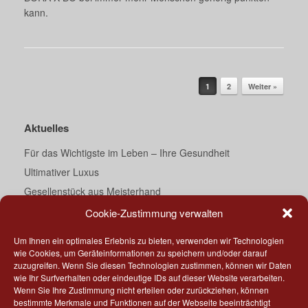
kann.
Beitragsnavigation
1
2
Weiter »
Aktuelles
Für das Wichtigste im Leben – Ihre Gesundheit
Ultimativer Luxus
Gesellenstück aus Meisterhand
Ein Traum von Bad
Cookie-Zustimmung verwalten
Darth Vader’s Essecke
Um Ihnen ein optimales Erlebnis zu bieten, verwenden wir Technologien
Küche meets Corian®
wie Cookies, um Geräteinformationen zu speichern und/oder darauf
zuzugreifen. Wenn Sie diesen Technologien zustimmen, können wir Daten
„Geschmackssache“
wie Ihr Surfverhalten oder eindeutige IDs auf dieser Website verarbeiten.
Ihr direkter Draht
Wenn Sie Ihre Zustimmung nicht erteilen oder zurückziehen, können
bestimmte Merkmale und Funktionen auf der Webseite beeinträchtigt
Tiny kitchen – Part 2