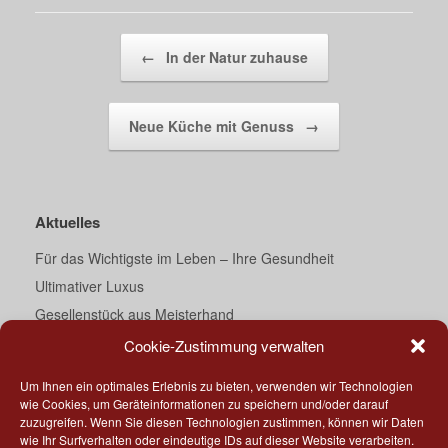
Beitragsnavigation
←
In der Natur zuhause
Neue Küche mit Genuss
→
Aktuelles
Für das Wichtigste im Leben – Ihre Gesundheit
Ultimativer Luxus
Gesellenstück aus Meisterhand
Ein Traum von Bad
Cookie-Zustimmung verwalten
Darth Vader’s Essecke
Um Ihnen ein optimales Erlebnis zu bieten, verwenden wir Technologien
Küche meets Corian®
wie Cookies, um Geräteinformationen zu speichern und/oder darauf
zuzugreifen. Wenn Sie diesen Technologien zustimmen, können wir Daten
„Geschmackssache“
wie Ihr Surfverhalten oder eindeutige IDs auf dieser Website verarbeiten.